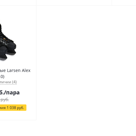
ые Larsen Alex
.0)
личии (4)
б.
/пара
руб.
мия
1 038
руб.