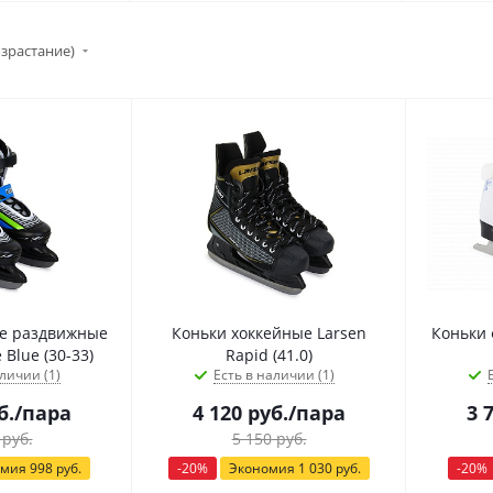
озрастание)
е раздвижные
Коньки хоккейные Larsen
Коньки 
 Blue (30-33)
Rapid (41.0)
личии (1)
Есть в наличии (1)
б.
/пара
4 120
руб.
/пара
3 
руб.
5 150
руб.
омия
998
руб.
-
20
%
Экономия
1 030
руб.
-
20
%