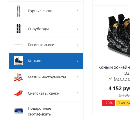
Горные лыжи
Сноуборды
Беговые лыжи
Коньки
Коньки хоккейн
(32
Мази и инструменты
Есть в на
4 152
ру
Снегокаты, санки
5 190
-
20
%
Эконо
Подарочные
сертификаты