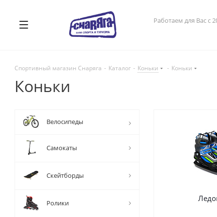
Работаем для Вас с 2
Спортивный магазин Снаряга
-
Каталог
-
Коньки
-
Коньки
Коньки
Велосипеды
Самокаты
Скейтборды
Ледо
Ролики