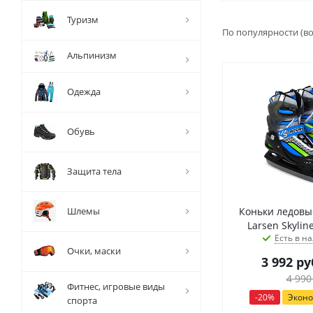
Туризм
По популярности (в
Альпинизм
Одежда
Обувь
Защита тела
Шлемы
Коньки ледовы
Larsen Skyline
Есть в на
Очки, маски
3 992
ру
4 990
Фитнес, игровые виды
-
20
%
Экон
спорта