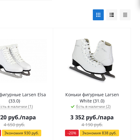
фигурные Larsen Elsa
Коньки фигурные Larsen
(33.0)
White (31.0)
Есть в наличии (1)
Есть в наличии (2)
720
руб.
/пара
3 352
руб.
/пара
4 650
руб.
4 190
руб.
Экономия
930
руб.
-
20
%
Экономия
838
руб.