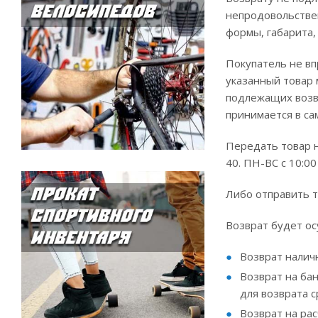
непродовольствен
формы, габарита,
Покупатель не вп
указанный товар 
подлежащих возвр
принимается в са
Передать товар н
40. ПН-ВС с 10:00
Либо отправить т
Возврат будет ос
Возврат налич
Возврат на бан
для возврата с
Возврат на рас