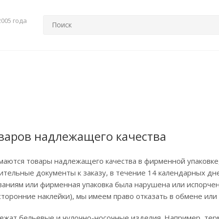
2005 года
оваров надлежащего качества
маются товары надлежащего качества в фирменной упаковке
ительные документы к заказу, в течение 14 календарных дне
аниям или фирменная упаковка была нарушена или испорчена
сторонние наклейки), мы имеем право отказать в обмене или 
ежат бельевые и чулочно-носочные изделия. Например, терм