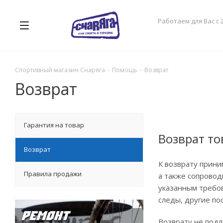
Работаем для Вас с 
Спортивный магазин Снаряга
-
Помощь
-
Возврат
Возврат
Гарантия на товар
Возврат т
Возврат
К возврату прини
Правила продажи
а также сопровод
указанным требов
следы, другие по
Возврату не подл