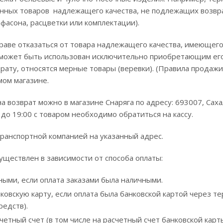
ных товаров надлежащего качества, не подлежащих возврат
 фасона, расцветки или комплектации).
раве отказаться от товара надлежащего качества, имеющег
может быть использован исключительно приобретающим его 
ату, относятся мерные товары (веревки). (Правила продаж
мом магазине.
а возврат можно в магазине Снаряга по адресу: 693007, Саха
 до 19:00 с товаром необходимо обратиться на кассу.
ранспортной компанией на указанный адрес.
уществлен в зависимости от способа оплаты:
ными, если оплата заказами была наличными.
ковскую карту, если оплата была банковской картой через т
редств).
четный счет (в том числе на расчетный счет банковской карт