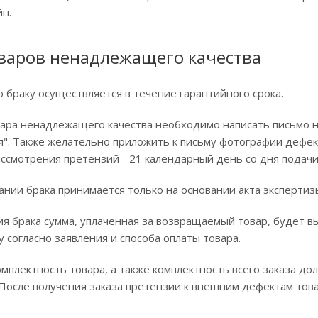
йн.
оваров ненадлежащего качества
о браку осуществляется в течение гарантийного срока.
вара ненадлежащего качества необходимо написать письмо 
я". Также желательно приложить к письму фотографии дефект
ассмотрения претензий - 21 календарный день со дня подачи
нии брака принимается только на основании акта экспертиз
ия брака сумма, уплаченная за возвращаемый товар, будет в
у согласно заявления и способа оплаты товара.
мплектность товара, а также комплектность всего заказа д
 После получения заказа претензии к внешним дефектам това