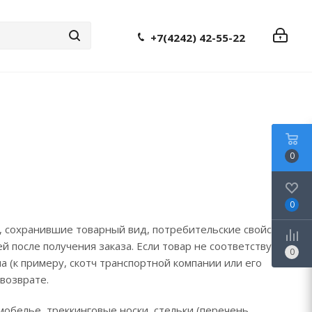
+7(4242) 42-55-22
0
0
, сохранившие товарный вид, потребительские свойства,
й после получения заказа. Если товар не соответствует
0
 (к примеру, скотч транспортной компании или его
возврате.
обелье, треккинговые носки, стельки (перечень