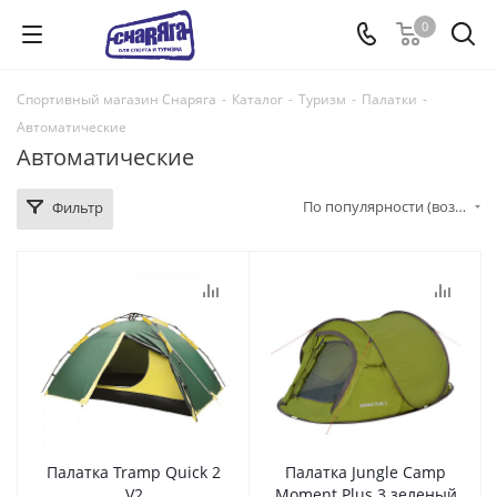
0
Спортивный магазин Снаряга
-
Каталог
-
Туризм
-
Палатки
-
Автоматические
Автоматические
По популярности (возрастание)
Фильтр
Палатка Tramp Quick 2
Палатка Jungle Camp
V2
Moment Plus 3 зеленый