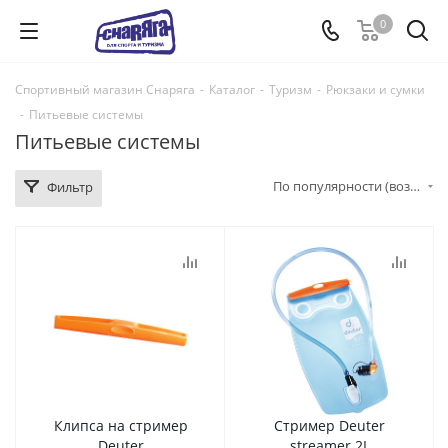
0
Спортивный магазин Снаряга
-
Каталог
-
Туризм
-
Рюкзаки и сумки
-
Питьевые системы
Питьевые системы
По популярности (возрастание)
Фильтр
Клипса на стример
Стример Deuter
Deuter
streamer 2L