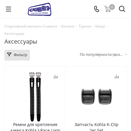
0
Спортивный магазин Снаряга
-
Каталог
-
Туризм
-
Камус
-
Аксессуары
Аксессуары
По популярности (возрастание)
Фильтр
Ремни для крепления
Запчасть Kohla K-Clip
камуса Kohla I-Race Loop
2er Set