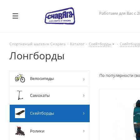
Работаем для Вас с 2
Спортивный магазин Снаряга
-
Каталог
-
Скейтборды
-
Скейтборд
Лонгборды
По популярности (в
Велосипеды
Самокаты
Скейтборды
Ролики