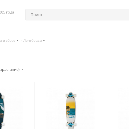
005 года
ы в сборе
-
Лонгборды
озрастание)