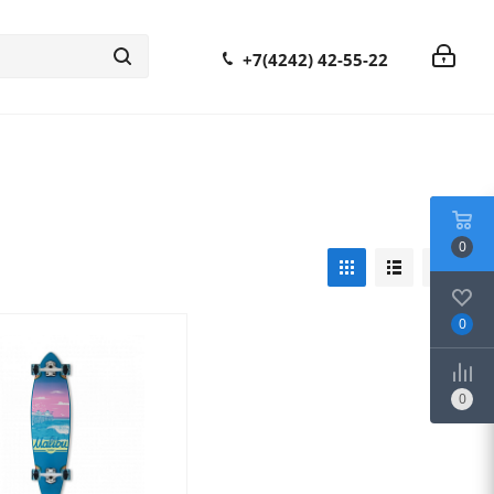
+7(4242) 42-55-22
0
0
0