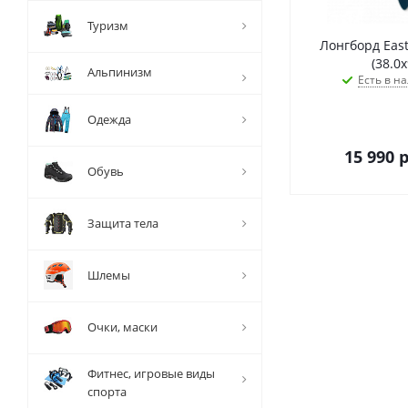
Туризм
Лонгборд East
(38.0х
Альпинизм
Есть в на
Одежда
15 990
р
Обувь
Защита тела
Шлемы
Очки, маски
Фитнес, игровые виды
спорта