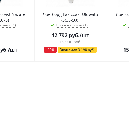
coast Nazare
Лонгборд Eastcoast Uluwatu
Лонгбо
9.75)
(36.5х9.0)
личии (1)
Есть в наличии (1)
12 792
руб.
/шт
15 990
руб.
уб.
/шт
15
-
20
%
Экономия
3 198
руб.