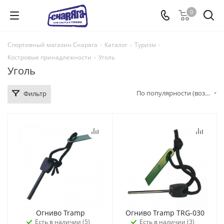
0
Спортивный магазин Снаряга
-
Каталог
-
Туризм
-
Костровые принадлежности
-
Уголь
Уголь
По популярности (возрастание)
Фильтр
Огниво Tramp
Огниво Tramp TRG-030
Есть в наличии (5)
Есть в наличии (3)