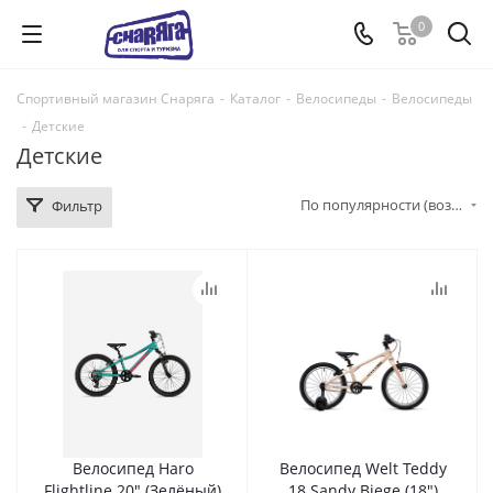
0
Спортивный магазин Снаряга
-
Каталог
-
Велосипеды
-
Велосипеды
-
Детские
Детские
По популярности (возрастание)
Фильтр
Велосипед Haro
Велосипед Welt Teddy
Flightline 20" (Зелёный)
18 Sandy Biege (18")