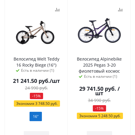
Велосипед Welt Teddy
Велосипед Alpinebike
16 Rocky Biege (16")
2025 Pegas 3-20
Есть в наличии (1)
фиолетовый космос
Есть в наличии (1)
21 241.50
руб.
/шт
24 990
руб.
29 741.50
руб.
/
шт
-
15
%
34 990
руб.
Экономия
3 748.50
руб.
-
15
%
Экономия
5 248.50
руб.
16"