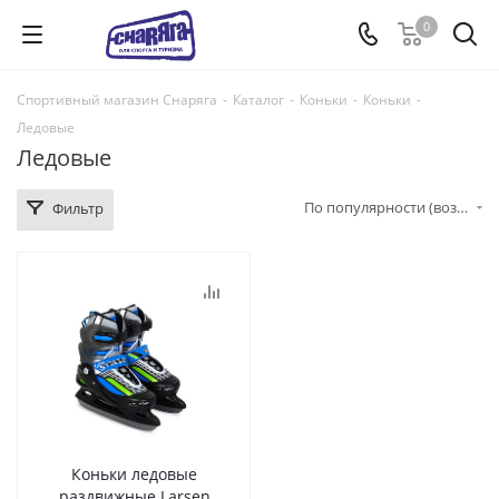
0
Спортивный магазин Снаряга
-
Каталог
-
Коньки
-
Коньки
-
Ледовые
Ледовые
По популярности (возрастание)
Фильтр
Коньки ледовые
раздвижные Larsen