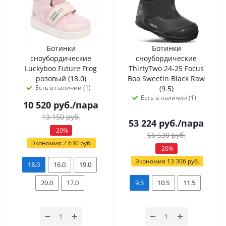
Ботинки
Ботинки
сноубордические
сноубордические
Luckyboo Future Frog
ThirtyTwo 24-25 Focus
розовый (18.0)
Boa Sweetin Black Raw
Есть в наличии (1)
(9.5)
Есть в наличии (1)
10 520
руб.
/пара
13 150
руб.
53 224
руб.
/пара
-
20
%
66 530
руб.
Экономия
2 630
руб.
-
20
%
Экономия
13 306
руб.
18.0
16.0
19.0
20.0
17.0
9.5
10.5
11.5