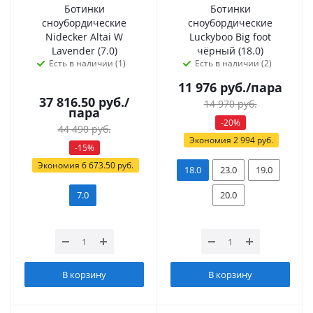
Ботинки
Ботинки
сноубордические
сноубордические
Nidecker Altai W
Luckyboo Big foot
Lavender (7.0)
чёрный (18.0)
Есть в наличии (1)
Есть в наличии (2)
11 976
руб.
/пара
37 816.50
руб.
/
14 970
руб.
пара
-
20
%
44 490
руб.
Экономия
2 994
руб.
-
15
%
Экономия
6 673.50
руб.
18.0
23.0
19.0
7.0
20.0
В корзину
В корзину