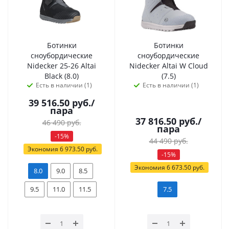
Ботинки
Ботинки
сноубордические
сноубордические
Nidecker 25-26 Altai
Nidecker Altai W Cloud
Black (8.0)
(7.5)
Есть в наличии (1)
Есть в наличии (1)
39 516.50
руб.
/
пара
37 816.50
руб.
/
46 490
руб.
пара
-
15
%
44 490
руб.
Экономия
6 973.50
руб.
-
15
%
Экономия
6 673.50
руб.
8.0
9.0
8.5
9.5
11.0
11.5
7.5