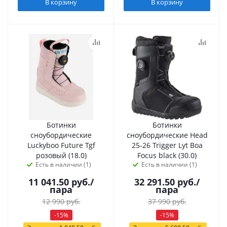
В корзину
В корзину
Ботинки
Ботинки
сноубордические
сноубордические Head
Luckyboo Future Tgf
25-26 Trigger Lyt Boa
розовый (18.0)
Focus black (30.0)
Есть в наличии (1)
Есть в наличии (1)
11 041.50
руб.
/
32 291.50
руб.
/
пара
пара
12 990
руб.
37 990
руб.
-
15
%
-
15
%