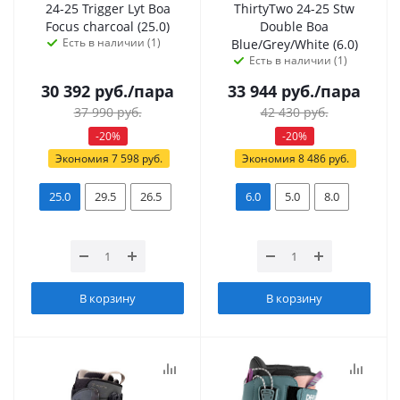
24-25 Trigger Lyt Boa
ThirtyTwo 24-25 Stw
Focus charcoal (25.0)
Double Boa
Есть в наличии (1)
Blue/Grey/White (6.0)
Есть в наличии (1)
30 392
руб.
/пара
33 944
руб.
/пара
37 990
руб.
42 430
руб.
-
20
%
-
20
%
Экономия
7 598
руб.
Экономия
8 486
руб.
25.0
29.5
26.5
6.0
5.0
8.0
В корзину
В корзину