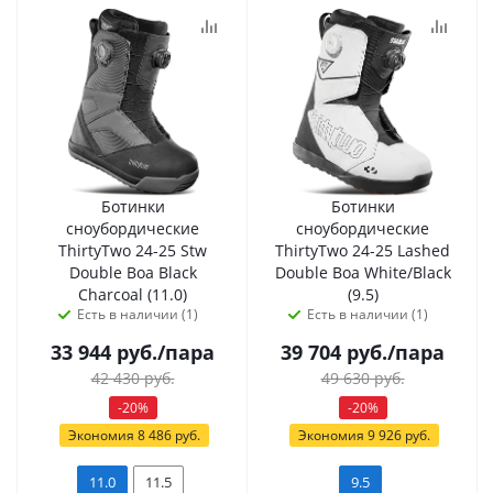
Ботинки
Ботинки
сноубордические
сноубордические
ThirtyTwo 24-25 Stw
ThirtyTwo 24-25 Lashed
Double Boa Black
Double Boa White/Black
Charcoal (11.0)
(9.5)
Есть в наличии (1)
Есть в наличии (1)
33 944
руб.
/пара
39 704
руб.
/пара
42 430
руб.
49 630
руб.
-
20
%
-
20
%
Экономия
8 486
руб.
Экономия
9 926
руб.
11.0
11.5
9.5