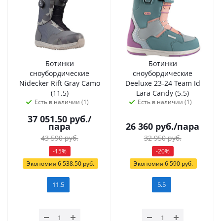
Ботинки
Ботинки
сноубордические
сноубордические
Nidecker Rift Gray Camo
Deeluxe 23-24 Team Id
(11.5)
Lara Candy (5.5)
Есть в наличии (1)
Есть в наличии (1)
37 051.50
руб.
/
пара
26 360
руб.
/пара
43 590
руб.
32 950
руб.
-
15
%
-
20
%
Экономия
6 538.50
руб.
Экономия
6 590
руб.
11.5
5.5