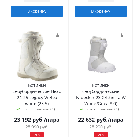
В корзину
В корзину
Ботинки
Ботинки
сноубордические Head
сноубордические
24-25 Legacy W Boa
Nidecker 23-24 Sierra W
white (25.5)
White/Gray (8.0)
Есть в наличии (1)
Есть в наличии (1)
23 192
руб.
/пара
22 632
руб.
/пара
28 990
руб.
28 290
руб.
-
20
%
-
20
%