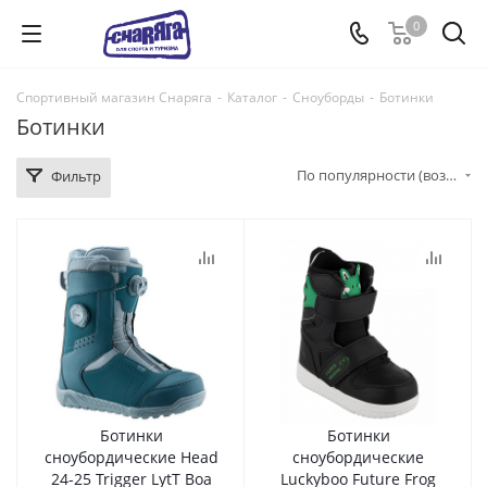
0
Спортивный магазин Снаряга
-
Каталог
-
Сноуборды
-
Ботинки
Ботинки
По популярности (возрастание)
Фильтр
Ботинки
Ботинки
сноубордические Head
сноубордические
24-25 Trigger LytT Boa
Luckyboo Future Frog