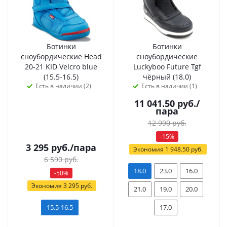
Ботинки
Ботинки
сноубордические Head
сноубордические
20-21 KID Velcro blue
Luckyboo Future Tgf
(15.5-16.5)
чёрный (18.0)
Есть в наличии (2)
Есть в наличии (1)
11 041.50
руб.
/
пара
12 990
руб.
-
15
%
3 295
руб.
/пара
Экономия
1 948.50
руб.
6 590
руб.
18.0
23.0
16.0
-
50
%
Экономия
3 295
руб.
21.0
19.0
20.0
15.5-16.5
17.0