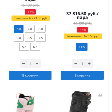
46 490
руб.
-
15
%
37 816.50
руб.
/
пара
Экономия
6 973.50
руб.
44 490
руб.
6.0
7.0
8.0
-
15
%
Экономия
6 673.50
руб.
9.0
8.5
7.5
5.5
6.5
11.5
В корзину
В корзину