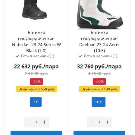
Ботинки
Ботинки
сноубордические
сноубордические
Nidecker 23-24 Sierra W
Deeluxe 23-24 Aeris
Black (7.0)
(10.5)
Есть в наличии (1)
Есть в наличии (1)
22 632
руб.
/пара
32 760
руб.
/пара
28 290
руб.
40 950
руб.
-
20
%
-
20
%
Экономия
5 658
руб.
Экономия
8 190
руб.
7.0
10.5