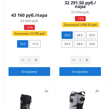
32 291.50
руб.
/
пара
37 990
руб.
43 160
руб.
/пара
-
15
%
53 950
руб.
Экономия
5 698.50
руб.
-
20
%
Экономия
10 790
руб.
26.0
24.5
25.5
10.5
11.5
23.5
24.0
23.0
В корзину
В корзину