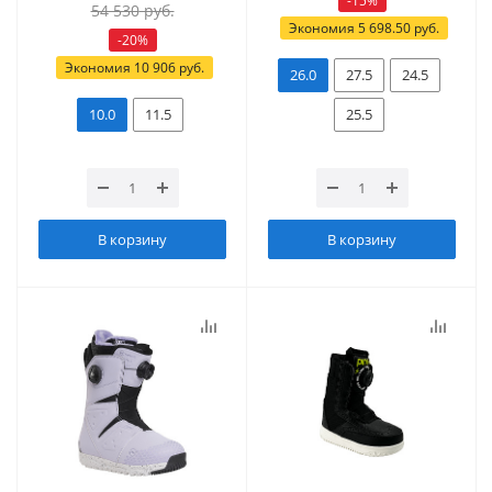
-
15
%
54 530
руб.
Экономия
5 698.50
руб.
-
20
%
Экономия
10 906
руб.
26.0
27.5
24.5
10.0
11.5
25.5
В корзину
В корзину