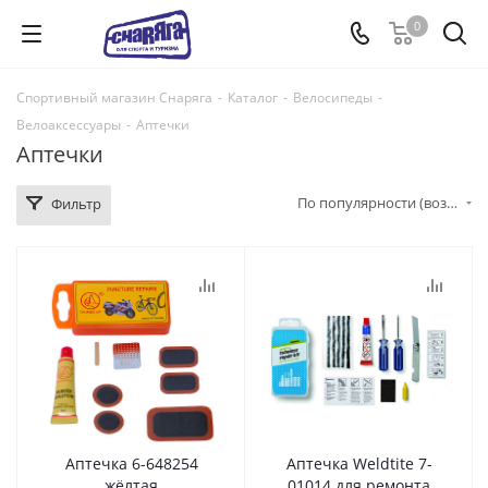
0
Спортивный магазин Снаряга
-
Каталог
-
Велосипеды
-
Велоаксессуары
-
Аптечки
Аптечки
По популярности (возрастание)
Фильтр
Аптечка 6-648254
Аптечка Weldtite 7-
жёлтая
01014 для ремонта