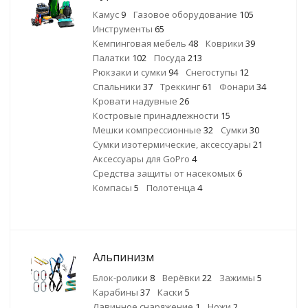
Камус
9
Газовое оборудование
105
Инструменты
65
Кемпинговая мебель
48
Коврики
39
Палатки
102
Посуда
213
Рюкзаки и сумки
94
Снегоступы
12
Спальники
37
Треккинг
61
Фонари
34
Кровати надувные
26
Костровые принадлежности
15
Мешки компрессионные
32
Сумки
30
Сумки изотермические, аксессуары
21
Аксессуары для GoPro
4
Средства защиты от насекомых
6
Компасы
5
Полотенца
4
Альпинизм
Блок-ролики
8
Верёвки
22
Зажимы
5
Карабины
37
Каски
5
Лавинное снаряжение
1
Ножи
2