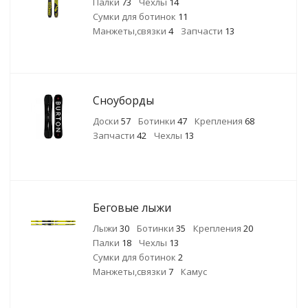
Палки
73
Чехлы
14
Сумки для ботинок
11
Манжеты,связки
4
Запчасти
13
Сноуборды
Доски
57
Ботинки
47
Крепления
68
Запчасти
42
Чехлы
13
Беговые лыжи
Лыжи
30
Ботинки
35
Крепления
20
Палки
18
Чехлы
13
Сумки для ботинок
2
Манжеты,связки
7
Камус