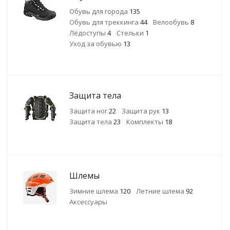
Обувь для города
135
Обувь для треккинга
44
Велообувь
8
Лёдоступы
4
Стельки
1
Уход за обувью
13
Защита тела
Защита ног
22
Защита рук
13
Защита тела
23
Комплекты
18
Шлемы
Зимние шлема
120
Летние шлема
92
Аксессуары