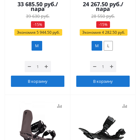
33 685.50
руб.
/
24 267.50
руб.
/
пара
пара
39 630
руб.
28 550
руб.
-
15
%
-
15
%
Экономия
5 944.50
руб.
Экономия
4 282.50
руб.
M
M
L
В корзину
В корзину