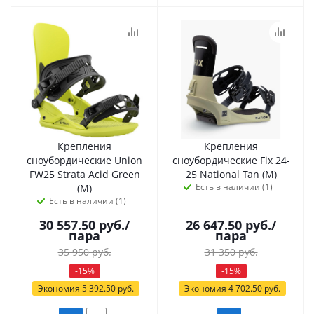
Крепления
Крепления
сноубордические Union
сноубордические Fix 24-
FW25 Strata Acid Green
25 National Tan (M)
Есть в наличии (1)
(M)
Есть в наличии (1)
30 557.50
руб.
/
26 647.50
руб.
/
пара
пара
35 950
руб.
31 350
руб.
-
15
%
-
15
%
Экономия
5 392.50
руб.
Экономия
4 702.50
руб.