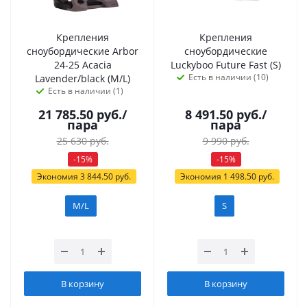
Крепления
Крепления
сноубордические Arbor
сноубордические
24-25 Acacia
Luckyboo Future Fast (S)
Есть в наличии (10)
Lavender/black (M/L)
Есть в наличии (1)
21 785.50
руб.
/
8 491.50
руб.
/
пара
пара
25 630
руб.
9 990
руб.
-
15
%
-
15
%
Экономия
3 844.50
руб.
Экономия
1 498.50
руб.
M/L
S
В корзину
В корзину