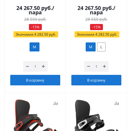
24 267.50
руб.
/
24 267.50
руб.
/
пара
пара
28 550
руб.
28 550
руб.
-
15
%
-
15
%
Экономия
4 282.50
руб.
Экономия
4 282.50
руб.
M
M
L
В корзину
В корзину