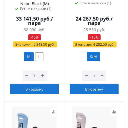
Есть в наличии (1)
Neon Black (M)
Есть в наличии (1)
33 141.50
руб.
/
24 267.50
руб.
/
пара
пара
38 990
руб.
28 550
руб.
-
15
%
-
15
%
Экономия
5 848.50
руб.
Экономия
4 282.50
руб.
M
L
S/M
В корзину
В корзину