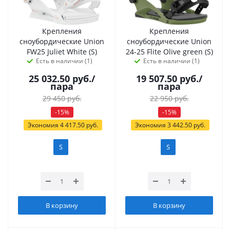
Крепления
Крепления
сноубордические Union
сноубордические Union
FW25 Juliet White (S)
24-25 Flite Olive green (S)
Есть в наличии (1)
Есть в наличии (1)
25 032.50
руб.
/
19 507.50
руб.
/
пара
пара
29 450
руб.
22 950
руб.
-
15
%
-
15
%
Экономия
4 417.50
руб.
Экономия
3 442.50
руб.
S
S
В корзину
В корзину