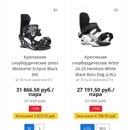
Крепления
Крепления
сноубордические Jones
сноубордические Arbor
Meteorite Eclipse Black
24-25 Hemlock White
(M)
Black Boss Dog (L/XL)
Есть в наличии (1)
Есть в наличии (1)
31 866.50
руб.
/
27 191.50
руб.
/
пара
пара
37 490
руб.
31 990
руб.
-
15
%
-
15
%
Экономия
5 623.50
руб.
Экономия
4 798.50
руб.
M
L
L/XL
M/L