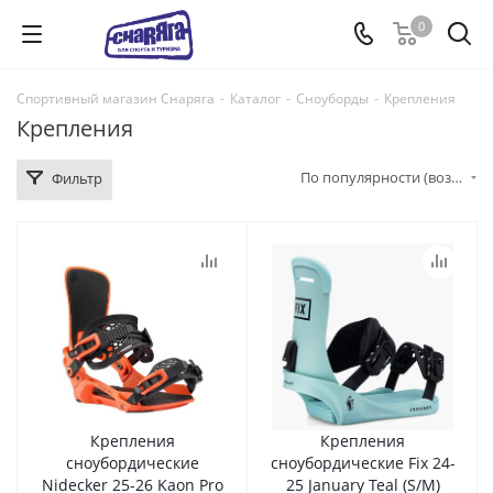
0
Спортивный магазин Снаряга
-
Каталог
-
Сноуборды
-
Крепления
Крепления
По популярности (возрастание)
Фильтр
Крепления
Крепления
сноубордические
сноубордические Fix 24-
Nidecker 25-26 Kaon Pro
25 January Teal (S/M)