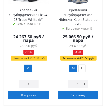
Крепления
Крепления
сноубордические Fix 24-
сноубордические
25 Truce White (M)
Nidecker Kaon Slateblue
Есть в наличии (1)
(M)
Есть в наличии (1)
24 267.50
руб.
/
25 066.50
руб.
/
пара
пара
28 550
руб.
29 490
руб.
-
15
%
-
15
%
Экономия
4 282.50
руб.
Экономия
4 423.50
руб.
M
M
L
В корзину
В корзину