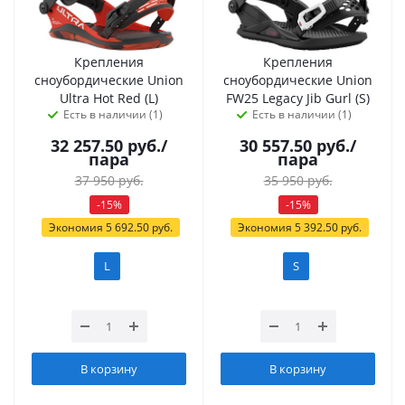
Крепления
Крепления
сноубордические Union
сноубордические Union
Ultra Hot Red (L)
FW25 Legacy Jib Gurl (S)
Есть в наличии (1)
Есть в наличии (1)
32 257.50
руб.
/
30 557.50
руб.
/
пара
пара
37 950
руб.
35 950
руб.
-
15
%
-
15
%
Экономия
5 692.50
руб.
Экономия
5 392.50
руб.
L
S
В корзину
В корзину