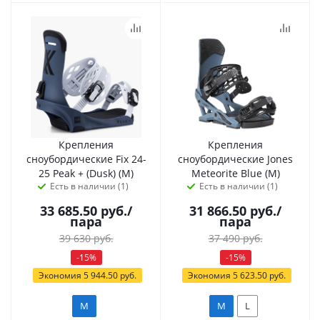
Крепления
Крепления
сноубордические Fix 24-
сноубордические Jones
25 Peak + (Dusk) (M)
Meteorite Blue (M)
Есть в наличии (1)
Есть в наличии (1)
33 685.50
руб.
/
31 866.50
руб.
/
пара
пара
39 630
руб.
37 490
руб.
-
15
%
-
15
%
Экономия
5 944.50
руб.
Экономия
5 623.50
руб.
M
M
L