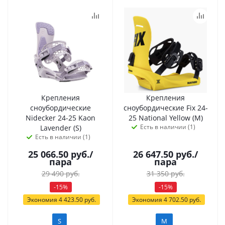
Крепления
Крепления
сноубордические
сноубордические Fix 24-
Nidecker 24-25 Kaon
25 National Yellow (M)
Есть в наличии (1)
Lavender (S)
Есть в наличии (1)
25 066.50
руб.
/
26 647.50
руб.
/
пара
пара
29 490
руб.
31 350
руб.
-
15
%
-
15
%
Экономия
4 423.50
руб.
Экономия
4 702.50
руб.
S
M