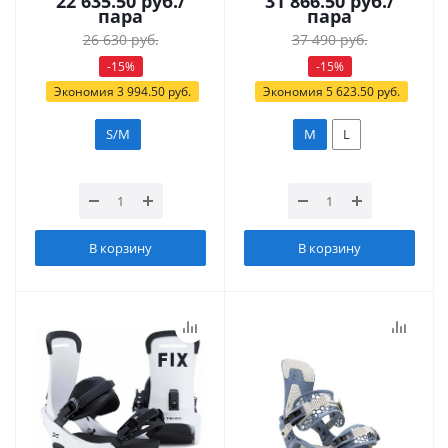
22 635.50
руб.
/
31 866.50
руб.
/
пара
пара
26 630
руб.
37 490
руб.
-
15
%
-
15
%
Экономия
3 994.50
руб.
Экономия
5 623.50
руб.
S/M
M
L
В корзину
В корзину