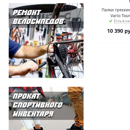
Палки треккин
Есть в на
10 390
ру