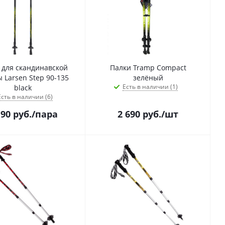
 для скандинавской
Палки Tramp Compact
 Larsen Step 90-135
зелёный
Есть в наличии (1)
black
Есть в наличии (6)
190
руб.
/пара
2 690
руб.
/шт