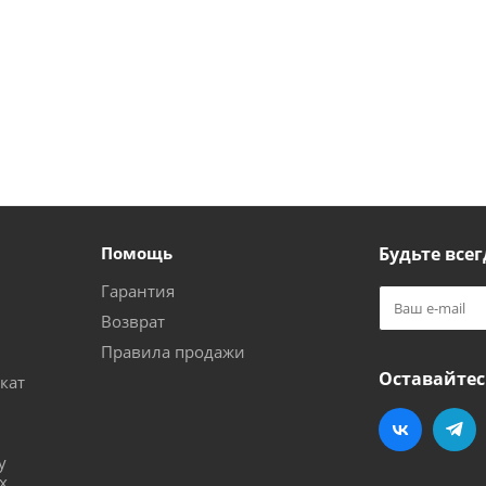
Помощь
Будьте всег
Гарантия
Возврат
Правила продажи
Оставайтес
кат
и
у
х