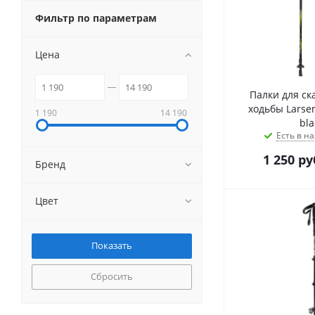
Фильтр по параметрам
Цена
Палки для ск
ходьбы Larsen
1 190
14 190
bla
Есть в на
1 250
ру
Бренд
Цвет
Сбросить