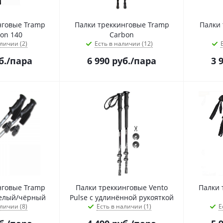
нговые Tramp
Палки треккинговые Tramp
Палки 
ion 140
Carbon
личии (2)
Есть в наличии (12)
б.
/пара
6 990
руб.
/пара
3 
нговые Tramp
Палки треккинговые Vento
Палки 
белый/чёрный
Pulse с удлинённой рукояткой
личии (8)
Есть в наличии (1)
Е