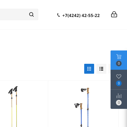
+7(4242) 42-55-22
0
0
0