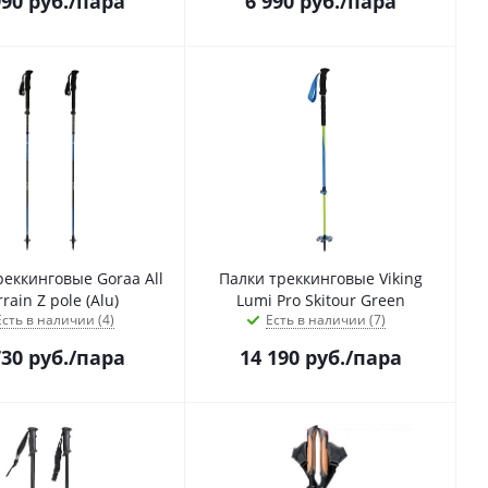
990
руб.
/пара
6 990
руб.
/пара
реккинговые Goraa All
Палки треккинговые Viking
rrain Z pole (Alu)
Lumi Pro Skitour Green
Есть в наличии (4)
Есть в наличии (7)
730
руб.
/пара
14 190
руб.
/пара