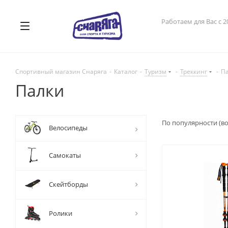
Работаем для Вас с 2
Спортивный магазин Снаряга
-
Каталог
-
Туризм
-
Треккинг
-
П
Палки
По популярности (в
Велосипеды
Самокаты
Скейтборды
Ролики