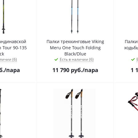
андинавской
Палки треккинговые Viking
Палки
 Tour 90-135
Meru One Touch Folding
ходьбы
ck
Black/Dlue
личии (6)
Есть в наличии (6)
б.
/пара
11 790
руб.
/пара
1 