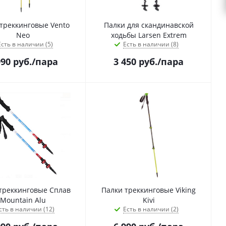
треккинговые Vento
Палки для скандинавской
Neo
ходьбы Larsen Extrem
Есть в наличии (5)
Есть в наличии (8)
990
руб.
/пара
3 450
руб.
/пара
треккинговые Сплав
Палки треккинговые Viking
Mountain Alu
Kivi
сть в наличии (12)
Есть в наличии (2)