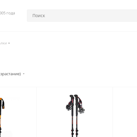
005 года
алки
озрастание)