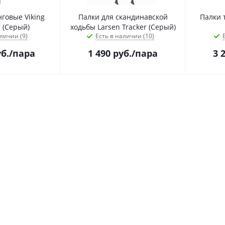
говые Viking
Палки для скандинавской
Палки 
Vario Tour (Серый)
ходьбы Larsen Tracker (Серый)
личии (9)
Есть в наличии (10)
б.
/пара
1 490
руб.
/пара
3 