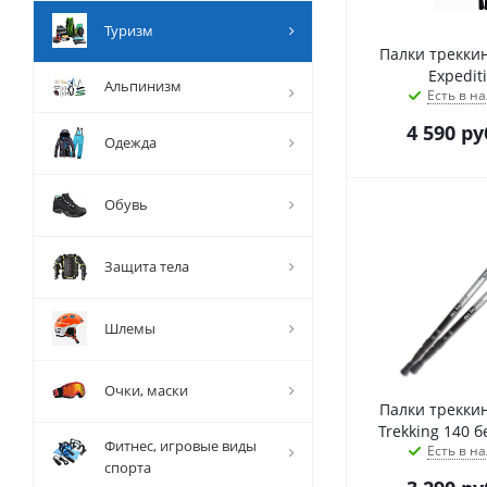
Туризм
Палки трекки
Expedit
Альпинизм
Есть в на
4 590
ру
Одежда
Обувь
Защита тела
Шлемы
Очки, маски
Палки трекки
Trekking 140 
Фитнес, игровые виды
Есть в на
спорта