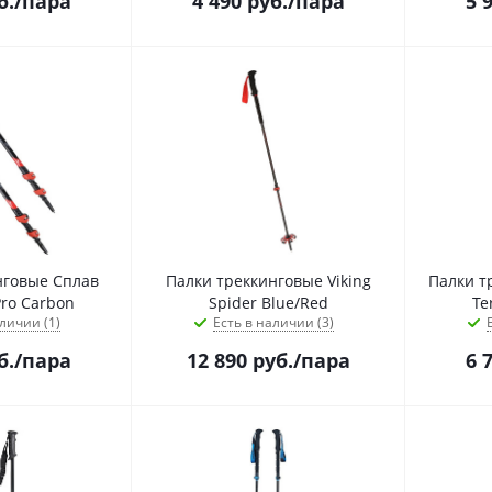
б.
/пара
4 490
руб.
/пара
5 
нговые Сплав
Палки треккинговые Viking
Палки т
ro Carbon
Spider Blue/Red
Te
личии (1)
Есть в наличии (3)
б.
/пара
12 890
руб.
/пара
6 