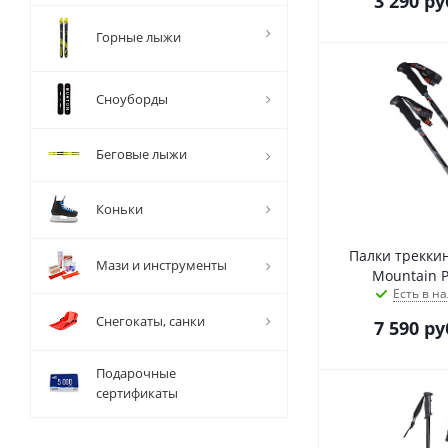
3 290
ру
Горные лыжи
Сноуборды
Беговые лыжи
Коньки
Палки трекки
Мази и инструменты
Mountain P
Есть в на
Снегокаты, санки
7 590
ру
Подарочные
сертификаты