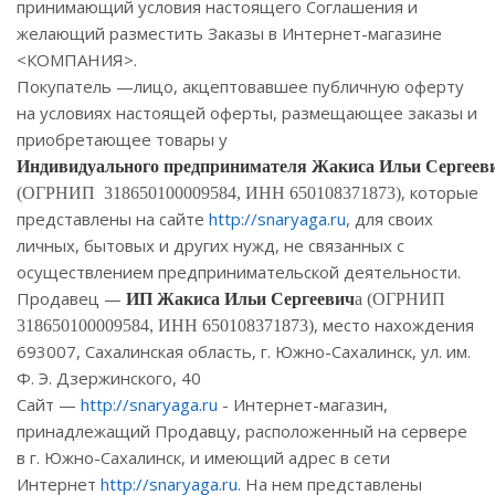
принимающий условия настоящего Соглашения и
желающий разместить Заказы в Интернет-магазине
<КОМПАНИЯ>.
Покупатель —лицо, акцептовавшее публичную оферту
на условиях настоящей оферты, размещающее заказы и
приобретающее товары у
Индивидуального предпринимателя Жакиса Ильи Сергеев
, которые
(ОГРНИП 318650100009584, ИНН 650108371873)
представлены на сайте
http://snaryaga.ru
, для своих
личных, бытовых и других нужд, не связанных с
осуществлением предпринимательской деятельности.
Продавец —
ИП Жакиса Ильи Сергеевич
а (ОГРНИП
, место нахождения
318650100009584, ИНН 650108371873)
693007, Сахалинская область, г. Южно-Сахалинск, ул. им.
Ф. Э. Дзержинского, 40
Сайт —
http://snaryaga.ru
- Интернет-магазин,
принадлежащий Продавцу, расположенный на сервере
в г. Южно-Сахалинск, и имеющий адрес в сети
Интернет
http://snaryaga.ru
. На нем представлены