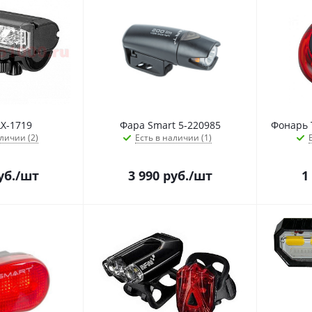
X-1719
Фара Smart 5-220985
Фонарь T
личии (2)
Есть в наличии (1)
уб.
/шт
3 990
руб.
/шт
1