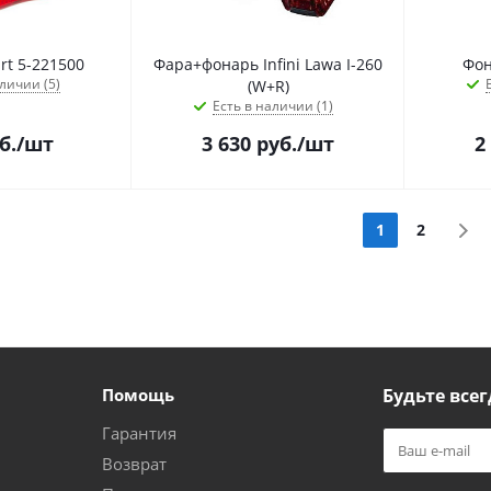
t 5-221500
Фара+фонарь Infini Lawa I-260
Фон
личии (5)
(W+R)
Есть в наличии (1)
б.
/шт
3 630
руб.
/шт
2
1
2
Помощь
Будьте всег
Гарантия
Возврат