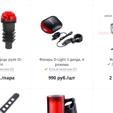
рцы руля Di-
Фонарь D-Light 3 диода, 4
Ф
ht
режима
личии (5)
Есть в наличии (1)
.
/пара
990
руб.
/шт
2