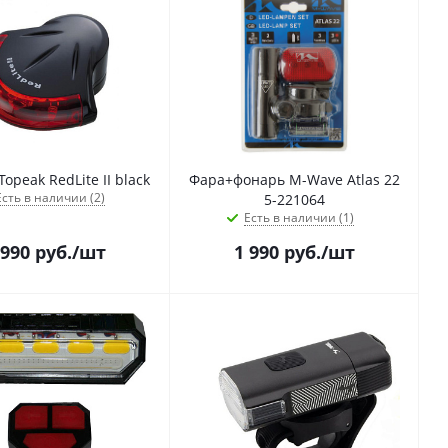
opeak RedLite II black
Фара+фонарь M-Wave Atlas 22
Есть в наличии (2)
5-221064
Есть в наличии (1)
 990
руб.
/шт
1 990
руб.
/шт