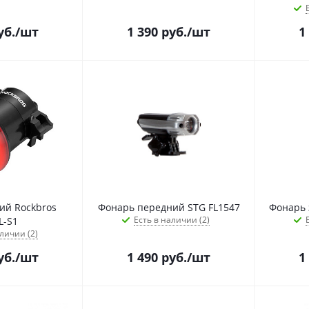
уб.
/шт
1 390
руб.
/шт
1
ий Rockbros
Фонарь передний STG FL1547
Фонарь 
Есть в наличии (2)
L-S1
личии (2)
уб.
/шт
1 490
руб.
/шт
1