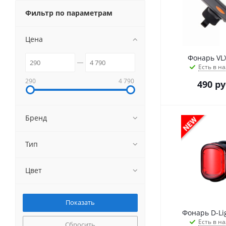
Фильтр по параметрам
Цена
Фонарь VLX
Есть в на
290
4 790
490
ру
Бренд
Тип
Цвет
Фонарь D-Li
Есть в на
Сбросить