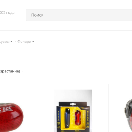
005 года
суары
-
Фонари
озрастание)