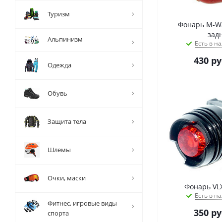
Туризм
Фонарь M-Wa
зад
Альпинизм
Есть в на
430
ру
Одежда
Обувь
Защита тела
Шлемы
Очки, маски
Фонарь VLX
Есть в на
Фитнес, игровые виды
350
ру
спорта