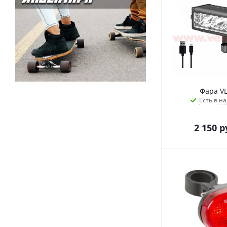
Фара VL
Есть в на
2 150
р