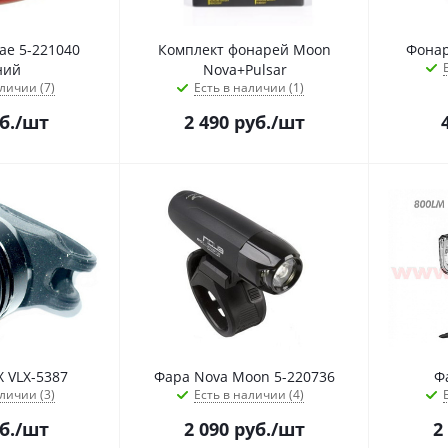
e 5-221040
Комплект фонарей Moon
Фонар
ний
Nova+Pulsar
личии (7)
Есть в наличии (1)
б.
/шт
2 490
руб.
/шт
 VLX-5387
Фара Nova Moon 5-220736
Ф
личии (3)
Есть в наличии (4)
б.
/шт
2 090
руб.
/шт
2