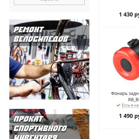
1 430
р
Фонарь задн
RB_B
Есть в на
1 490
р