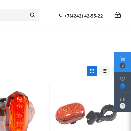
+7(4242) 42-55-22
0
0
0