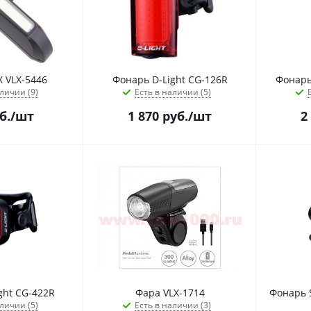
 VLX-5446
Фонарь D-Light CG-126R
Фонарь
личии (9)
Есть в наличии (5)
б.
/шт
1 870
руб.
/шт
2
ght CG-422R
Фара VLX-1714
Фонарь 
личии (5)
Есть в наличии (3)