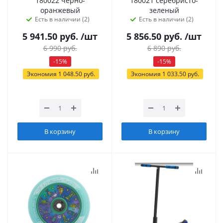
180022 чёрно-
180021 серебристо-
оранжевый
зеленый
Есть в наличии (2)
Есть в наличии (2)
5 941.50
руб.
/шт
5 856.50
руб.
/шт
6 990
руб.
6 890
руб.
-
15
%
-
15
%
Экономия
1 048.50
руб.
Экономия
1 033.50
руб.
В корзину
В корзину