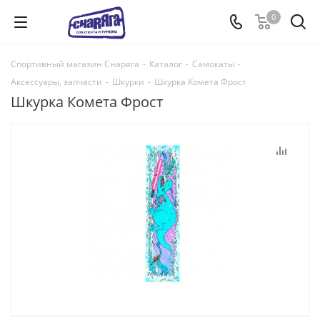
0
Спортивный магазин Снаряга
-
Каталог
-
Самокаты
-
Аксессуары, запчасти
-
Шкурки
-
Шкурка Комета Фрост
Шкурка Комета Фрост