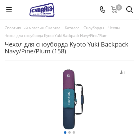
0
Спортивный магазин Снаряга
-
Каталог
-
Сноуборды
-
Чехлы
-
Чехол для сноуборда Kyoto Yuki Backpack Navy/Pine/Plum
Чехол для сноуборда Kyoto Yuki Backpack
Navy/Pine/Plum (158)