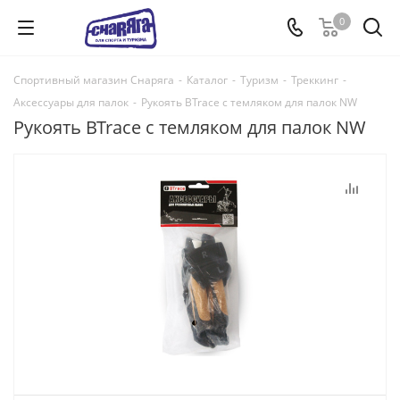
0
Спортивный магазин Снаряга
-
Каталог
-
Туризм
-
Треккинг
-
Аксессуары для палок
-
Рукоять BTrace с темляком для палок NW
Рукоять BTrace с темляком для палок NW